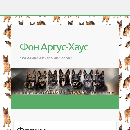
Фон Аргус-Хаус
племенной питомник собак