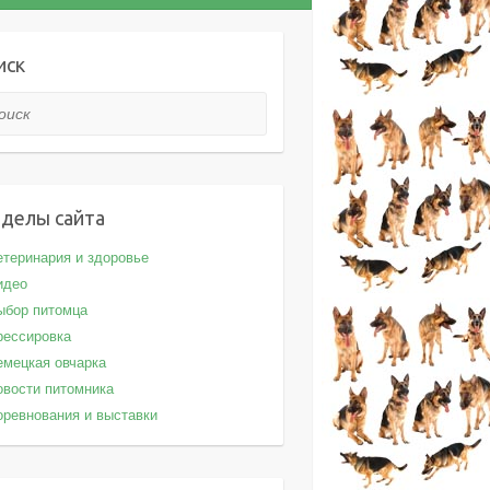
иск
ск
зделы сайта
етеринария и здоровье
идео
ыбор питомца
рессировка
емецкая овчарка
овости питомника
оревнования и выставки