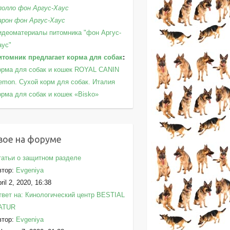
полло фон Аргус-Хаус
арон фон Аргус-Хаус
идеоматериалы питомника "фон Аргус-
аус"
итомник предлагает корма для собак
:
орма для собак и кошек ROYAL CANIN
emon. Сухой корм для собак. Италия
орма для собак и кошек «Bisko»
вое на форуме
татьи о защитном разделе
втор:
Evgeniya
ril 2, 2020, 16:38
твет на: Кинологический центр BESTIAL
ATUR
втор:
Evgeniya