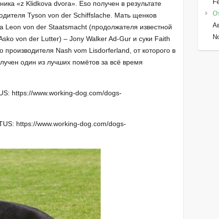
Fe
ка «z Klidkova dvora». Eso получен в результате
От
ителя Tyson von der Schiffslache. Мать щенков
А
а Leon von der Staatsmacht (продолжателя известной
No
ko von der Lutter) – Jony Walker Ad-Gur и суки Faith
о производителя Nash vom Lisdorferland, от которого в
олучен один из лучших помётов за всё время
: https://www.working-dog.com/dogs-
US: https://www.working-dog.com/dogs-