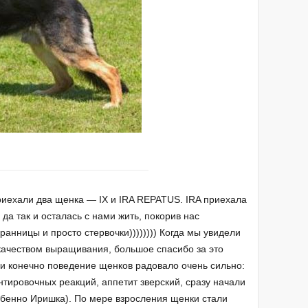
приехали два щенка — IX и IRA REPATUS. IRA приехала
да так и осталась с нами жить, покорив нас
анницы и просто стервочки)))))))) Когда мы увидели
качеством выращивания, большое спасибо за это
 и конечно поведение щенков радовало очень сильно:
тировочных реакций, аппетит зверский, сразу начали
собенно Иришка). По мере взросления щенки стали