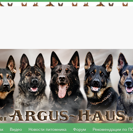
ак
Видео
Новости питомника
Форум
Рекомендации по П