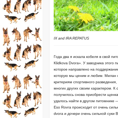
IX and IRA REPATUS
Года два я искала кобеля в свой пи
Klidkova Dvora». У заводчика этого 
которое направлено на поддержание
которую мы ценим и любим. Милан 
критериям спортивного разведения, 
многих других своим характером. К
получилось снова приобрести щенка 
удалось найти в другом питомнике 
Eso Rovra происходит от очень сильн
dvora и дочери очень сильной суки B