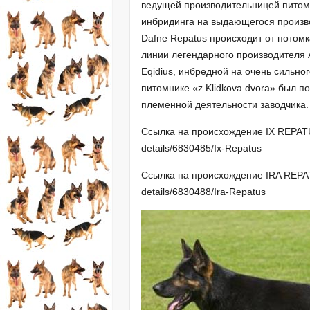
ведущей производительницей питомни
инбридинга на выдающегося производ
Dafne Repatus происходит от потомк
линии легендарного производителя As
Eqidius, инбредной на очень сильног
питомнике «z Klidkova dvora» был п
племенной деятельности заводчика.
Ссылка на происхождение IX REPATUS
details/6830485/Ix-Repatus
Ссылка на происхождение IRA REPAT
details/6830488/Ira-Repatus