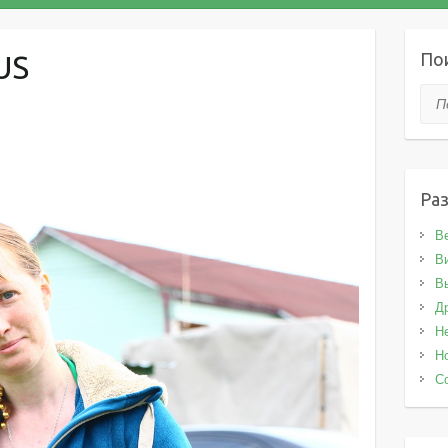
По
US
Пои
Ра
В
В
В
Д
Н
Н
С