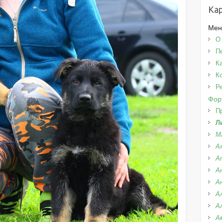
Кар
Ме
О
П
К
К
Р
Фор
П
Л
М
А
А
А
А
А
А
А