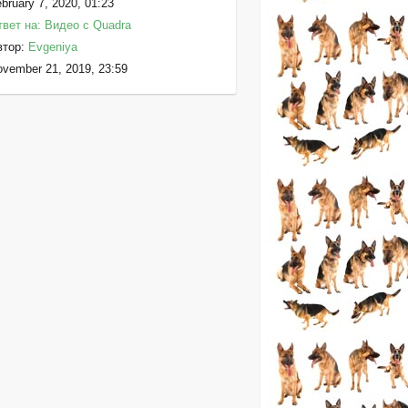
bruary 7, 2020, 01:23
вет на: Видео с Quadra
втор:
Evgeniya
vember 21, 2019, 23:59