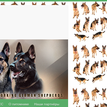
СС
О питомнике
Наши партнёры