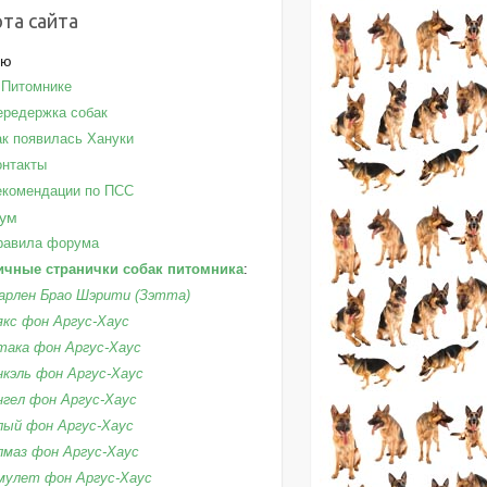
та сайта
ню
 Питомнике
ередержка собак
ак появилась Хануки
онтакты
екомендации по ПСС
ум
равила форума
ичные странички собак питомника
:
арлен Брао Шэрити (Зэтта)
якс фон Аргус-Хаус
така фон Аргус-Хаус
нкэль фон Аргус-Хаус
нгел фон Аргус-Хаус
лый фон Аргус-Хаус
лмаз фон Аргус-Хаус
мулет фон Аргус-Хаус