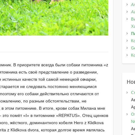
А
А
В
Х
П
К
G
К
томник. В приоритете всегда были собаки питомника «z
питомника есть своё представление о разведении,
 истинных качеств той самой немецкой овчарки,
Но
старается не следовать постоянно меняющимся
С
поэтому его собаки действительно отличаются от
А
 сожалению, по разным обстоятельствам, не
Ap
в этом питомнике. В итоге, крови собак Милана мне
О
— это помёт «I» в питомнике «REPATUS». Отец щенков
N
ого, жёсткого, доминантного кобеля Hero z Klidkova
А
rita z Klidkova dvora, которая долгое время являлась