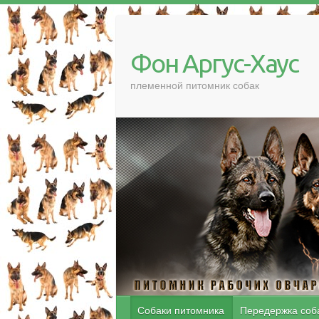
Фон Аргус-Хаус
племенной питомник собак
Собаки питомника
Передержка соб