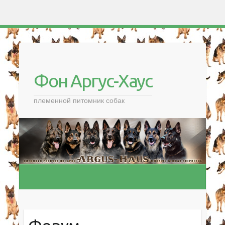
Фон Аргус-Хаус
племенной питомник собак