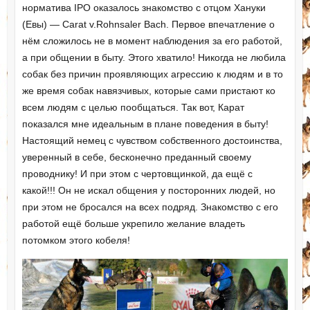
норматива IPO оказалось знакомство с отцом Хануки
(Евы) — Carat v.Rohnsaler Bach. Первое впечатление о
нём сложилось не в момент наблюдения за его работой,
а при общении в быту. Этого хватило! Никогда не любила
собак без причин проявляющих агрессию к людям и в то
же время собак навязчивых, которые сами пристают ко
всем людям с целью пообщаться. Так вот, Карат
показался мне идеальным в плане поведения в быту!
Настоящий немец с чувством собственного достоинства,
уверенный в себе, бесконечно преданный своему
проводнику! И при этом с чертовщинкой, да ещё с
какой!!! Он не искал общения у посторонних людей, но
при этом не бросался на всех подряд. Знакомство с его
работой ещё больше укрепило желание владеть
потомком этого кобеля!