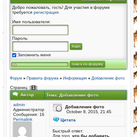
Добро пожаловать, гость! Для участия в форуме
требуется
регистрация.
Имя пользователя:
Пароль:
Запомнить меня
Форум
»
Правила форума
»
Информация
»
Добавление фото
Страниц: [
]
1
Автор
Тема: Добавление фото
admin
Добавление фото
Администратор
October 8, 2015, 21:45
Сообщения: 16
Permalink
Цитата
Быстрый ответ:
Для того,
что бы добавить