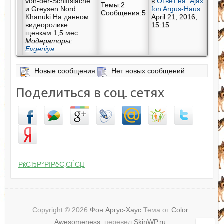
von-der-Schiffslache
в
Ответ на: Ajax
Темы:2
и Greysen Nord
fon Argus-Haus
Сообщения:5
Khanuki На данном
April 21, 2016,
видеоролике
15:15
щенкам 1,5 мес.
Модераторы:
Evgeniya
Новые сообщения
Нет новых сообщений
Поделиться в соц. сетях
РќСЂР°РІРёС‚СЃСЏ
Copyright © 2026
Фон Аргус-Хаус
Тема от
Color
Awesomeness
, перевел
SkinWP.ru