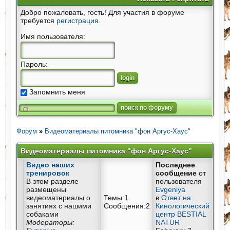
Добро пожаловать, гость! Для участия в форуме
требуется
регистрация.
Имя пользователя:
Пароль:
Запомнить меня
Форум
»
Видеоматериалы питомника "фон Аргус-Хаус"
Видеоматериалы питомника "фон Аргус-Хаус"
Видео наших
Последнее
тренировок
сообщение
от
В этом разделе
пользователя
размещены
Evgeniya
видеоматериалы о
Темы:1
в
Ответ на:
занятиях с нашими
Сообщения:2
Кинологический
собаками
центр BESTIAL
Модераторы:
NATUR