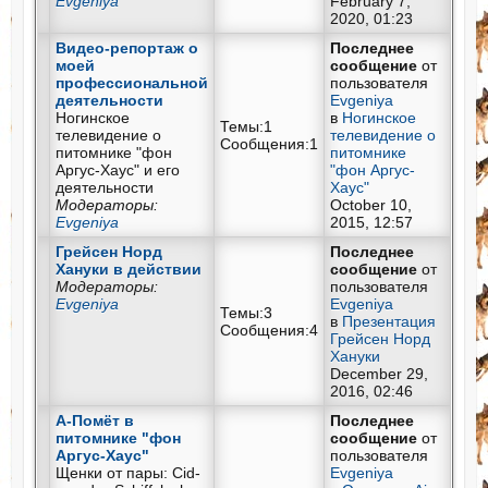
Evgeniya
February 7,
2020, 01:23
Видео-репортаж о
Последнее
моей
сообщение
от
профессиональной
пользователя
деятельности
Evgeniya
Ногинское
в
Ногинское
Темы:1
телевидение о
телевидение о
Сообщения:1
питомнике "фон
питомнике
Аргус-Хаус" и его
"фон Аргус-
деятельности
Хаус"
Модераторы:
October 10,
Evgeniya
2015, 12:57
Грейсен Норд
Последнее
Хануки в действии
сообщение
от
Модераторы:
пользователя
Evgeniya
Evgeniya
Темы:3
в
Презентация
Сообщения:4
Грейсен Норд
Хануки
December 29,
2016, 02:46
А-Помёт в
Последнее
питомнике "фон
сообщение
от
Аргус-Хаус"
пользователя
Щенки от пары: Cid-
Evgeniya